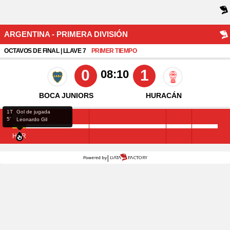
ARGENTINA - PRIMERA DIVISIÓN
OCTAVOS DE FINAL | LLAVE 7
PRIMER TIEMPO
0
1
08:10
BOCA JUNIORS
HURACÁN
1T
Gol de jugada
BOC
5'
Leonardo Gil
HUR