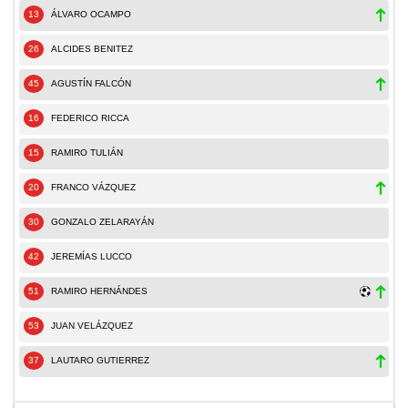
13
ÁLVARO OCAMPO
26
ALCIDES BENITEZ
45
AGUSTÍN FALCÓN
16
FEDERICO RICCA
15
RAMIRO TULIÁN
20
FRANCO VÁZQUEZ
30
GONZALO ZELARAYÁN
42
JEREMÍAS LUCCO
51
RAMIRO HERNÁNDES
53
JUAN VELÁZQUEZ
37
LAUTARO GUTIERREZ