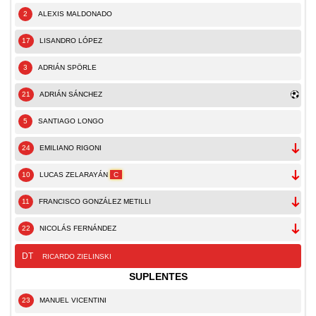
2
ALEXIS MALDONADO
17
LISANDRO LÓPEZ
3
ADRIÁN SPÖRLE
21
ADRIÁN SÁNCHEZ
5
SANTIAGO LONGO
24
EMILIANO RIGONI
10
LUCAS ZELARAYÁN
C
11
FRANCISCO GONZÁLEZ METILLI
22
NICOLÁS FERNÁNDEZ
DT
RICARDO ZIELINSKI
SUPLENTES
23
MANUEL VICENTINI