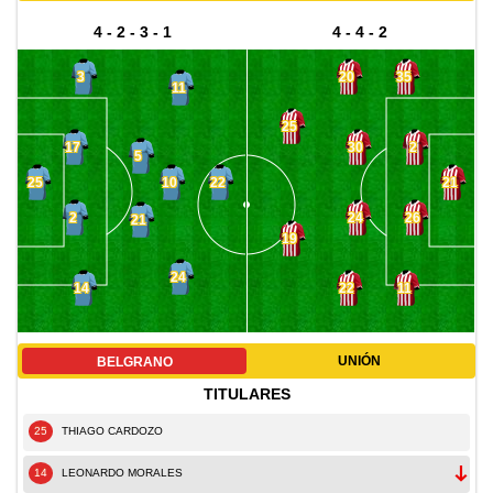
4 - 2 - 3 - 1
4 - 4 - 2
3
20
35
11
25
17
30
2
5
10
25
22
21
2
24
26
21
19
24
14
22
11
UNIÓN
BELGRANO
TITULARES
25
THIAGO CARDOZO
14
LEONARDO MORALES