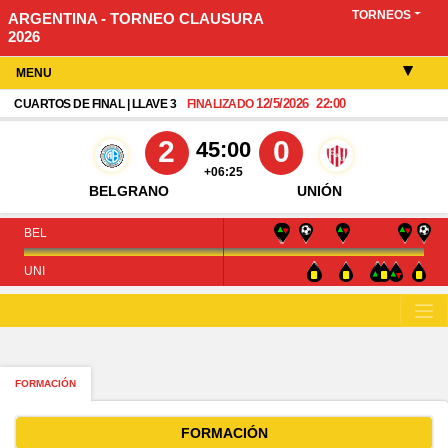
TORNEOS
ARGENTINA - TORNEO CLAUSURA
2026
MENU
12/5/2026
22:00
CUARTOS DE FINAL | LLAVE 3
FINALIZADO
2
0
45:00
+06:25
BELGRANO
UNIÓN
BEL
UNI
FORMACIÓN
FORMACIÓN